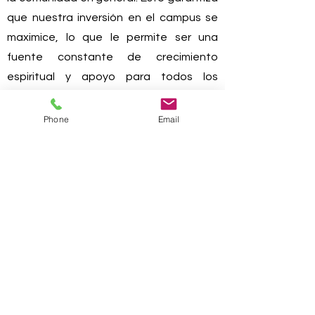
que nuestra inversión en el campus se
maximice, lo que le permite ser una
fuente constante de crecimiento
espiritual y apoyo para todos los
involucrados.
Phone
Email
Llámanos:
678-386-6625
Envíenos un correo
electrónico:
puerta de enlace
victoria1@gmail.com
Encuéntrenos:
114 Old Griffin Road,
Dallas, GA 30157